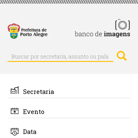
Pular
para
o
conteúdo
principal
Busc
Buscar
Buscar
por
secretaria,
assunto
ou
palavra-
Secretaria
chave
Evento
Data