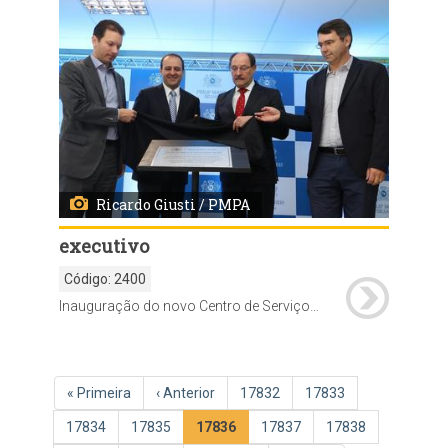
Ricardo Giusti / PMPA
executivo
Código:
2400
Inauguração do novo Centro de Serviços da Philip Morris em Porto Alegre End.: Av. Pernambuco, 1108 - Navegantes
Paginação
Primeira
« Primeira
Página
‹ Anterior
Página
17832
Página
17833
página
anterior
Página
17834
Página
17835
Página
17836
Página
17837
Página
17838
atual