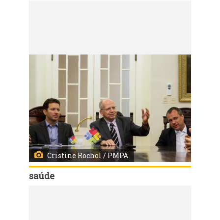
Código:
9957
Prefeito Nelson Marchezan Jr. e Sec. SMS, Erno Harzheim na apresentação do Projeto de Modernização da Santa Casa e Ampliação do Hospital Santa Clara
Local: Salão Nobre - Complexo Hospitalar Santa Casa
Cristine Rochol / PMPA
saúde
Código:
9955
Prefeito Nelson Marchezan Jr. e Sec. SMS, Erno Harzheim na apresentação do Projeto de Modernização da Santa Casa e Ampliação do Hospital Santa Clara
Local: Salão Nobre - Complexo Hospitalar Santa Casa