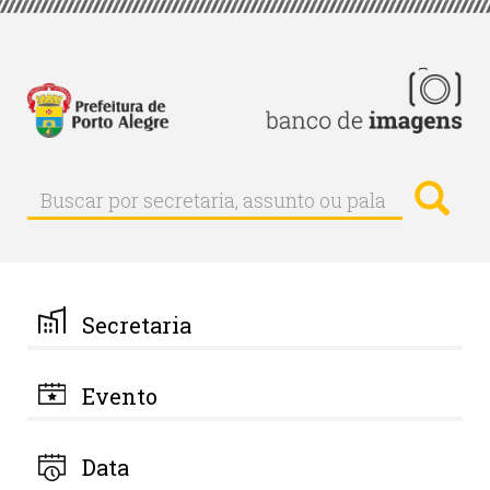
Pular
para
o
conteúdo
principal
Busc
Buscar
Buscar
por
secretaria,
assunto
ou
palavra-
Secretaria
chave
Evento
Data