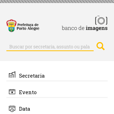
Pular
para
o
conteúdo
principal
Busc
Buscar
Buscar
por
secretaria,
assunto
ou
palavra-
Secretaria
chave
Evento
Data