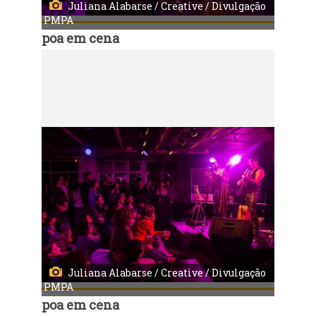
Juliana Alabarse / Creative / Divulgação
PMPA
poa em cena
Código:
9977
Música em Cena - Valéria Houston
Local: Centro Municipal de Cultura
Juliana Alabarse / Creative / Divulgação
PMPA
poa em cena