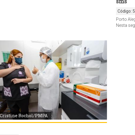
sms
Código:
Nesta segunda-feira, 26, segue com a aplicação de segunda dose para p
Cristine Rochol/PMPA