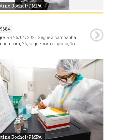
stine Rochol/PMPA
59684
Porto Alegre, RS 26/04/2021 Segue a campanha de imunização contra Covid-19 nas farmácias parceiras da prefeitura.
rofissionais de saúde vacinados em farmácias há pelo menos 21 dias e a administração de vacinas para estagiários em serviços de saúde de cursos universitários da área da saúde cujos nomes constam em listas enviadas à Diretoria de Vigilância em Saúde pelas universidades.
stine Rochol/PMPA