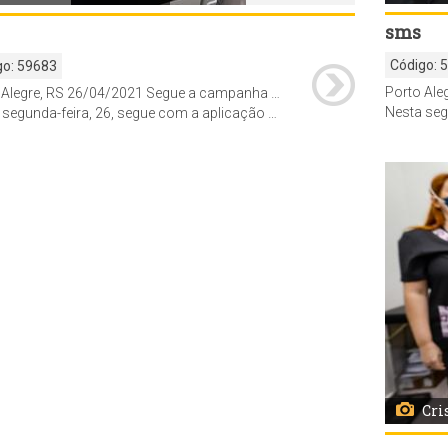
sms
Código:
go:
59683
Porto Alegre, RS 26/04/2021 Segue a campanha de imunização contra Covid-19 nas farmácias parceiras da prefeitura.
Nesta segunda-feira, 26, segue com a aplicação de segunda dose para p
ação de segunda dose para profissionais de saúde vacinados em farmácias há pelo menos 21 dias e a administração de vacinas para estagiários em serviços de saúde de cursos universitários da área da saúde cujos nomes constam em listas enviadas à Diretoria de Vigilância em Saúde pelas universidades.
Cri