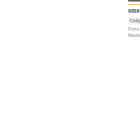
sms
Códi
Nesta segunda-feira, 26, segue com a aplic