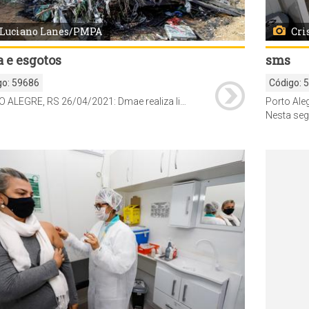
Luciano Lanes/PMPA
Cri
 e esgotos
sms
go:
59686
Código:
PORTO ALEGRE, RS 26/04/2021: Dmae realiza limpeza da rede pluvial em ruas do bairro Bom Jesus. Diretor-geral, Alexandre Garcia, acompanhou os serviços na manhã desta segunda-feira. Foto: Luciano Lanes/PMPA
Nesta segunda-feira, 26, segue com a aplicação de segunda dose para p