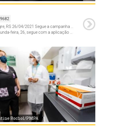
59682
Porto Alegre, RS 26/04/2021 Segue a campanha de imunização contra Covid-19 nas farmácias parceiras da prefeitura.
rofissionais de saúde vacinados em farmácias há pelo menos 21 dias e a administração de vacinas para estagiários em serviços de saúde de cursos universitários da área da saúde cujos nomes constam em listas enviadas à Diretoria de Vigilância em Saúde pelas universidades.
stine Rochol/PMPA