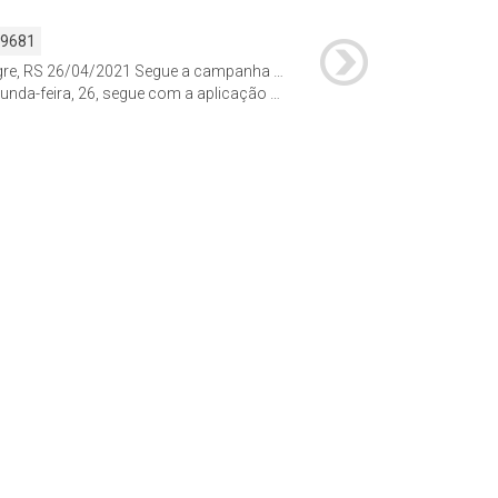
59681
Porto Alegre, RS 26/04/2021 Segue a campanha de imunização contra Covid-19 nas farmácias parceiras da prefeitura.
rofissionais de saúde vacinados em farmácias há pelo menos 21 dias e a administração de vacinas para estagiários em serviços de saúde de cursos universitários da área da saúde cujos nomes constam em listas enviadas à Diretoria de Vigilância em Saúde pelas universidades.