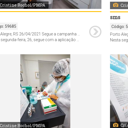
Cristine Rochol/PMPA
Cri
sms
go:
59685
Código:
Porto Alegre, RS 26/04/2021 Segue a campanha de imunização contra Covid-19 nas farmácias parceiras da prefeitura.
ação de segunda dose para profissionais de saúde vacinados em farmácias há pelo menos 21 dias e a administração de vacinas para estagiários em serviços de saúde de cursos universitários da área da saúde cujos nomes constam em listas enviadas à Diretoria de Vigilância em Saúde pelas universidades.
Nesta segunda-feira, 26, segue com a aplicação de segunda dose para p
Cri
Cristine Rochol/PMPA