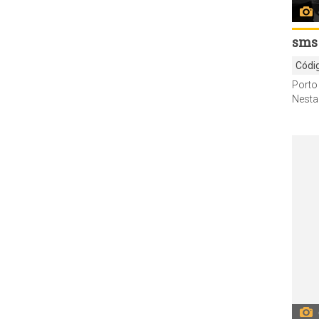
sms
Códi
Nesta segunda-feira, 26, segue com a aplic