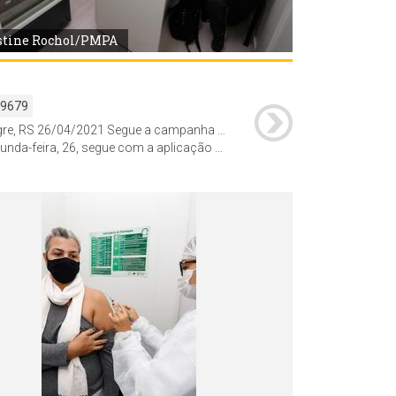
stine Rochol/PMPA
59679
Porto Alegre, RS 26/04/2021 Segue a campanha de imunização contra Covid-19 nas farmácias parceiras da prefeitura.
rofissionais de saúde vacinados em farmácias há pelo menos 21 dias e a administração de vacinas para estagiários em serviços de saúde de cursos universitários da área da saúde cujos nomes constam em listas enviadas à Diretoria de Vigilância em Saúde pelas universidades.