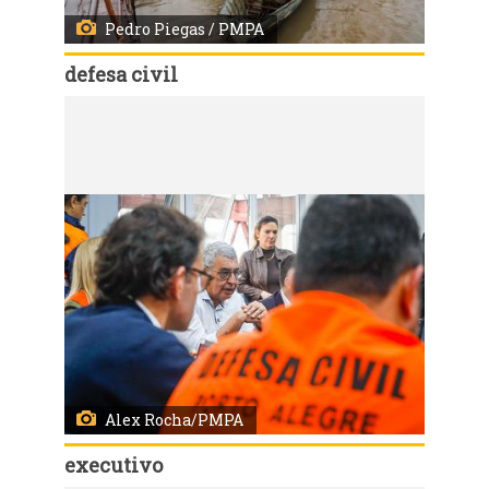
Pedro Piegas / PMPA
defesa civil
Código:
167593
Porto Alegre, RS, 22/07/2027 - Monitoramento de rotina da Defesa Civil no bairro Arquipélago. Fotos: Pedro Piegas / PMPA
Alex Rocha/PMPA
executivo