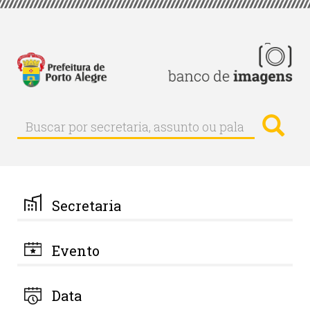
Pular
para
o
conteúdo
principal
Busc
Buscar
Buscar
por
secretaria,
assunto
ou
palavra-
Secretaria
chave
Evento
Data