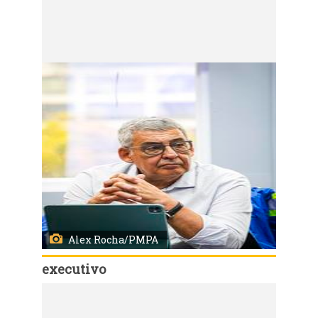
Código:
167600
Porto Alegre, RS, Brasil, 22/7/2026: Na tarde desta quarta-feira, 22, o prefeito Sebastião Melo coordenou a reunião da Comissão Permanente de Atuação em Emergências (Copae), que foi realizada no Centro Integrado de Coordenação de Serviços (Ceic), no bairro Azenha. Foto: Alex Rocha/PMPA
Alex Rocha/PMPA
executivo
Código:
167615
Porto Alegre, RS, Brasil, 22/7/2026: Na tarde desta quarta-feira, 22, o prefeito Sebastião Melo coordenou a reunião da Comissão Permanente de Atuação em Emergências (Copae), que foi realizada no Centro Integrado de Coordenação de Serviços (Ceic), no bairro Azenha. Foto: Alex Rocha/PMPA