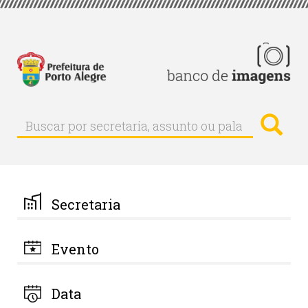
Pular
para
o
conteúdo
principal
Busc
Buscar
Buscar
por
secretaria,
assunto
ou
palavra-
Secretaria
chave
Evento
Data