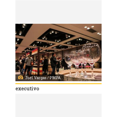
Código:
3634
Abertura da 15° Feira do Vinho 2017 Local: BarraShoppingSul - Centro de Eventos
Joel Vargas / PMPA
executivo
Código:
3633
Abertura da 15° Feira do Vinho 2017 Local: BarraShoppingSul - Centro de Eventos