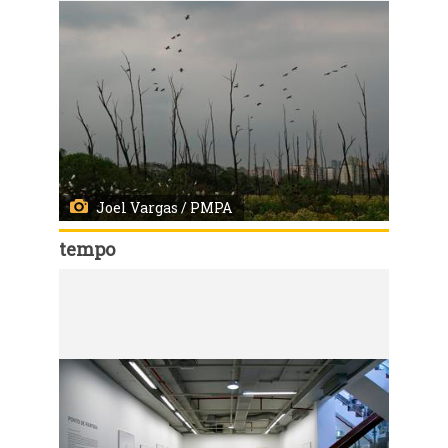
Joel Vargas / PMPA
tempo
Código:
3631
A instabilidade continua com muitas nuvens em Porto Alegre em parte do dia que provocam chuva fraca ou garoa sobretudo entre a madrugada e manhã, mas no decorrer do dia podem ocorrer períodos de melhoria com aberturas de sol. O vento sopra fraco do quadrante Sudeste. A temperatura na madrugada fica entre 13°C e 15°c e as máximas à tarde repetem máximas de 17°C a 19°C.