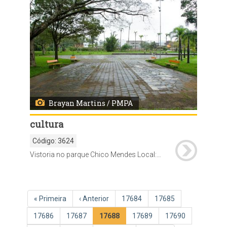
Brayan Martins / PMPA
cultura
Código:
3624
Vistoria no parque Chico Mendes Local: Parque Chico Mendes
Paginação
Primeira
« Primeira
Página
‹ Anterior
Página
17684
Página
17685
página
anterior
Página
17686
Página
17687
Página
17688
Página
17689
Página
17690
atual