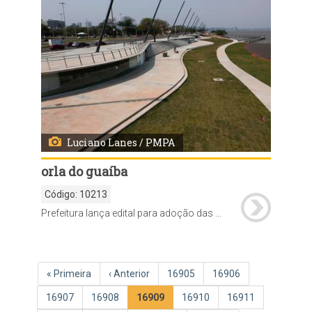
Luciano Lanes / PMPA
orla do guaíba
Código:
10213
Prefeitura lança edital para adoção das áreas verdes da orla do Guaíba
Paginação
Primeira
« Primeira
Página
‹ Anterior
Página
16905
Página
16906
página
anterior
Página
16907
Página
16908
Página
16909
Página
16910
Página
16911
atual