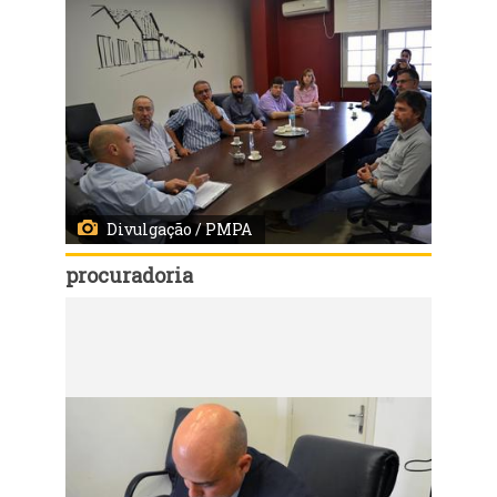
Divulgação / PMPA
procuradoria
Código:
10218
Reunião PGM com permissionários do Mercado Público