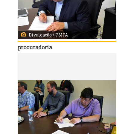
Divulgação / PMPA
procuradoria
Código:
10220
Reunião PGM com permissionários do Mercado Público