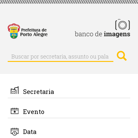
Pular
para
o
conteúdo
principal
Busc
Buscar
Buscar
por
secretaria,
assunto
ou
palavra-
Secretaria
chave
Evento
Data