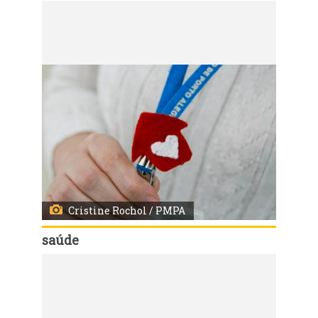
Código:
10222
Evento de comemoração 25 anos da Casa de Apoio Viva Maria
Cristine Rochol / PMPA
saúde
Código:
10221
Evento de comemoração 25 anos da Casa de Apoio Viva Maria