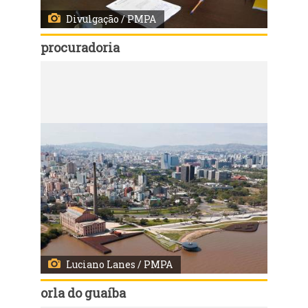
Divulgação / PMPA
procuradoria
Código:
10219
Reunião PGM com permissionários do Mercado Público
Luciano Lanes / PMPA
orla do guaíba