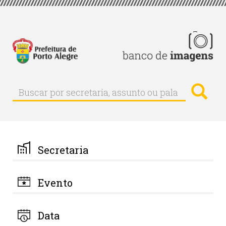
Pular
para
o
conteúdo
principal
Busc
Buscar
Buscar
por
secretaria,
assunto
ou
palavra-
Secretaria
chave
Evento
Data