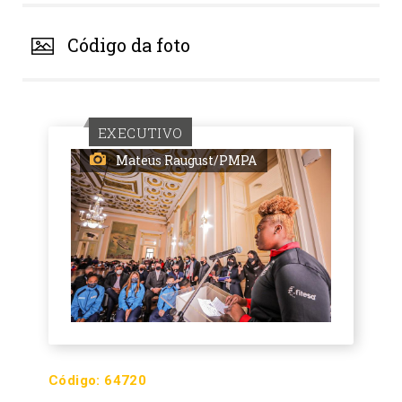
Código da foto
EXECUTIVO
Mateus Raugust/PMPA
Código:
64720