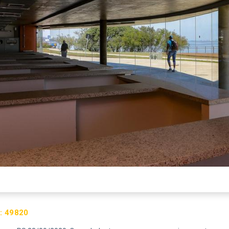
:
49820