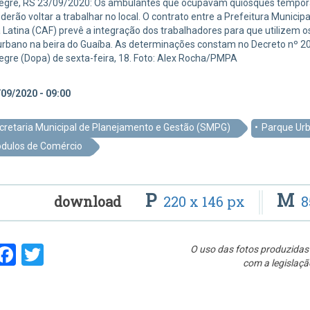
legre, RS 23/09/2020: Os ambulantes que ocupavam quiosques temporár
oderão voltar a trabalhar no local. O contrato entre a Prefeitura Munic
Latina (CAF) prevê a integração dos trabalhadores para que utilizem o
rbano na beira do Guaíba. As determinações constam no Decreto nº 20.7
egre (Dopa) de sexta-feira, 18. Foto: Alex Rocha/PMPA
09/2020 - 09:00
cretaria Municipal de Planejamento e Gestão (SMPG)
Parque Urb
dulos de Comércio
P
M
download
220 x 146 px
8
hare
Facebook
Twitter
O uso das fotos produzidas 
com a legislaçã