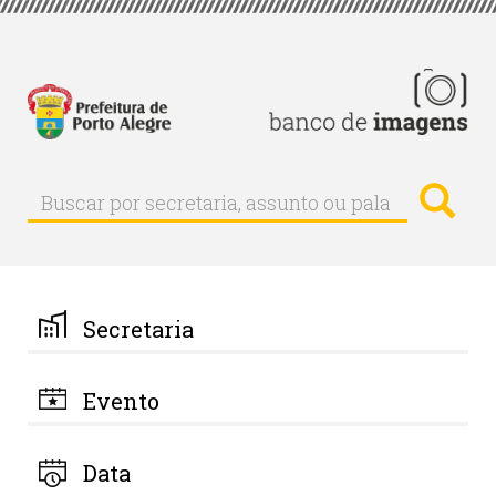
Pular
para
o
conteúdo
principal
Busc
Buscar
Buscar
por
secretaria,
assunto
ou
palavra-
Secretaria
chave
Evento
Data