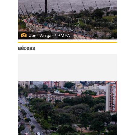
Joel Vargas / PMPA
aéreas
Código:
14706
Imagens aéreas de Porto Alegre