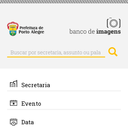
Pular
para
o
conteúdo
principal
Busc
Buscar
Buscar
por
secretaria,
assunto
ou
palavra-
Secretaria
chave
Evento
Data