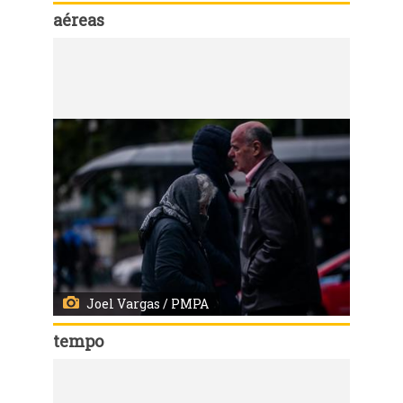
aéreas
Código:
14704
Imagens aéreas de Porto Alegre
Joel Vargas / PMPA
tempo
Código:
14681
O tempo fica nublado. O vento fica calmo ou sopra fraco do quadrante Oeste/Norte. A temperatura cai na madrugada, que será gelada. Mínima de 11°C e máxima de 13°C.