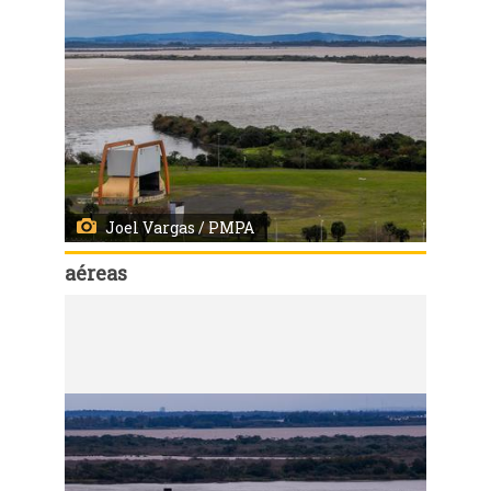
Joel Vargas / PMPA
aéreas
Código:
14684
Imagens aéreas de Porto Alegre