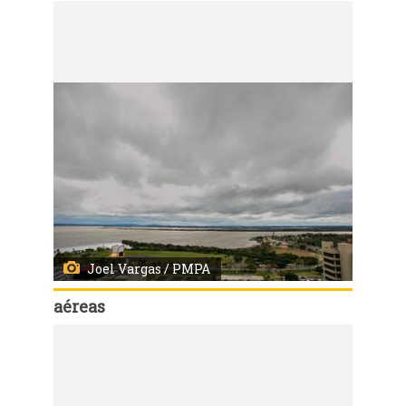
Código:
14685
Imagens aéreas de Porto Alegre
Joel Vargas / PMPA
aéreas
Código:
14683
Imagens aéreas de Porto Alegre