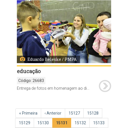
Eduardo Beleske / PMPA
educação
Código:
26683
Entrega de fotos em homenagem ao dia das mães em escola da rede municipal
Paginação
Primeira
« Primeira
Página
‹ Anterior
Página
15127
Página
15128
página
anterior
Página
15129
Página
15130
Página
15131
Página
15132
Página
15133