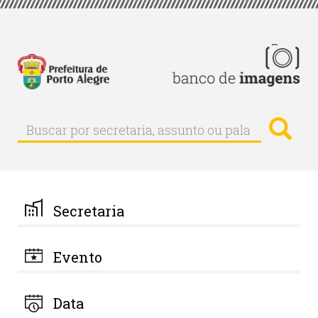
Pular
para
o
conteúdo
principal
Busc
Buscar
Buscar
por
secretaria,
assunto
ou
palavra-
Secretaria
chave
Evento
Data