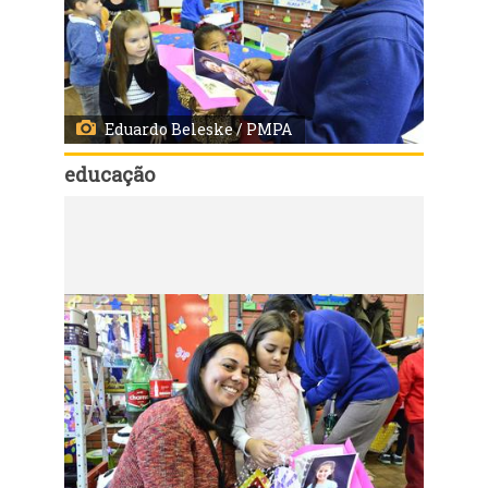
Eduardo Beleske / PMPA
educação
Código:
26688
Entrega de fotos em homenagem ao dia das mães em escola da rede municipal