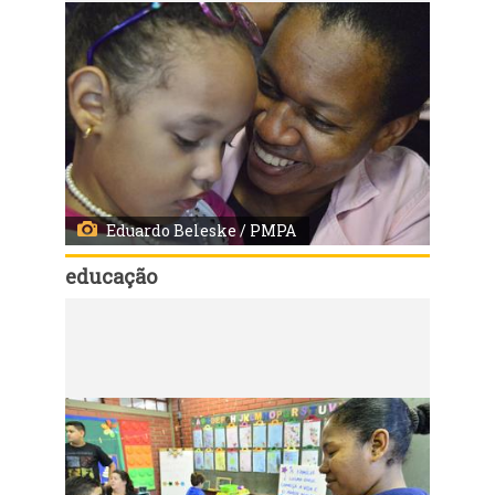
Eduardo Beleske / PMPA
educação
Código:
26689
Entrega de fotos em homenagem ao dia das mães em escola da rede municipal