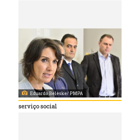
Código:
26693
A Secretaria de Desenvolvimento Social e Esporte, Com.Nádia, anuncia a alternativa emergencial para o restaurante popular, enquanto aguarda o anúncio do edital, que vai mudar o formato do atendimento.
Eduardo Beleske/ PMPA
serviço social
Código:
26691
A Secretaria de Desenvolvimento Social e Esporte, Com.Nádia, anuncia a alternativa emergencial para o restaurante popular, enquanto aguarda o anúncio do edital, que vai mudar o formato do atendimento.