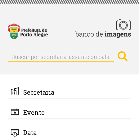
Pular
para
o
conteúdo
principal
Busc
Buscar
Buscar
por
secretaria,
assunto
ou
palavra-
Secretaria
chave
Evento
Data