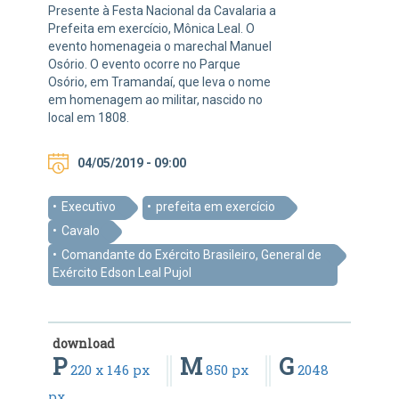
Presente à Festa Nacional da Cavalaria a
Prefeita em exercício, Mônica Leal. O
evento homenageia o marechal Manuel
Osório. O evento ocorre no Parque
Osório, em Tramandaí, que leva o nome
em homenagem ao militar, nascido no
local em 1808.
04/05/2019 - 09:00
Executivo
prefeita em exercício
Cavalo
Comandante do Exército Brasileiro, General de
Exército Edson Leal Pujol
download
P
M
G
220 x 146 px
850 px
2048
px