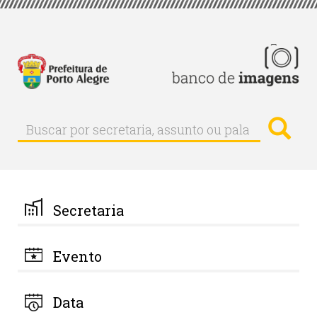
Pular
para
o
conteúdo
principal
Busc
Buscar
Buscar
por
secretaria,
assunto
ou
palavra-
Secretaria
chave
Evento
Data