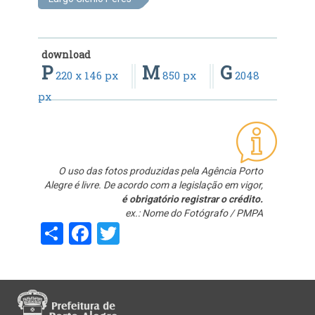
download
P
M
G
220 x 146 px
850 px
2048
px
O uso das fotos produzidas pela Agência Porto
Alegre é livre. De acordo com a legislação em vigor,
é obrigatório registrar o crédito.
ex.: Nome do Fotógrafo / PMPA
Share
Facebook
Twitter