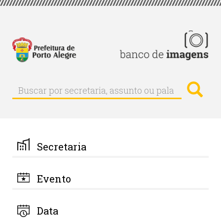
Pular
para
o
conteúdo
principal
Busc
Buscar
Buscar
por
secretaria,
assunto
ou
palavra-
Secretaria
chave
Evento
Data