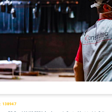
:
138947