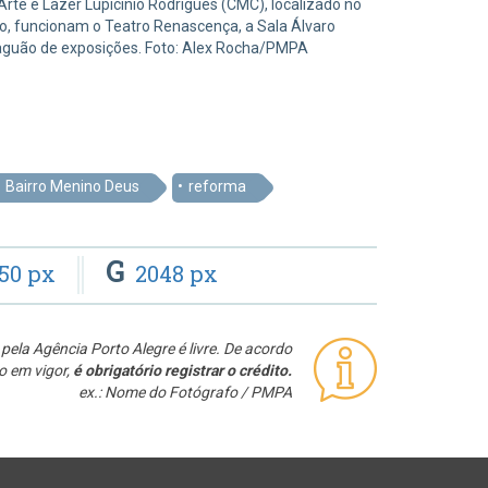
Arte e Lazer Lupicínio Rodrigues (CMC), localizado no
ço, funcionam o Teatro Renascença, a Sala Álvaro
 saguão de exposições. Foto: Alex Rocha/PMPA
Bairro Menino Deus
reforma
G
50 px
2048 px
pela Agência Porto Alegre é livre. De acordo
o em vigor,
é obrigatório registrar o crédito.
ex.: Nome do Fotógrafo / PMPA