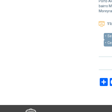
Porto Al
bairro M
Moreyra,
11/
Se
Ce
S