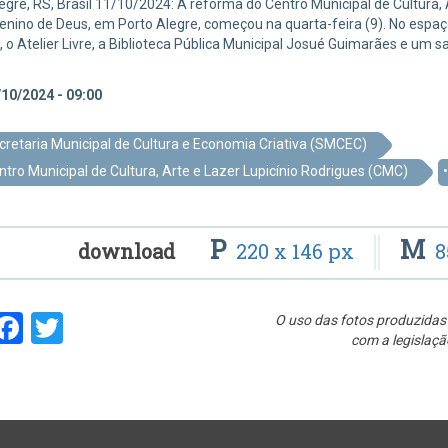
egre, RS, Brasil 11/10/2024: A reforma do Centro Municipal de Cultura, 
enino de Deus, em Porto Alegre, começou na quarta-feira (9). No espa
 o Atelier Livre, a Biblioteca Pública Municipal Josué Guimarães e um
10/2024 - 09:00
cretaria Municipal de Cultura e Economia Criativa (SMCEC)
ntro Municipal de Cultura, Arte e Lazer Lupicínio Rodrigues (CMC)
P
M
download
220 x 146 px
8
hare
Facebook
Twitter
O uso das fotos produzidas 
com a legislaçã