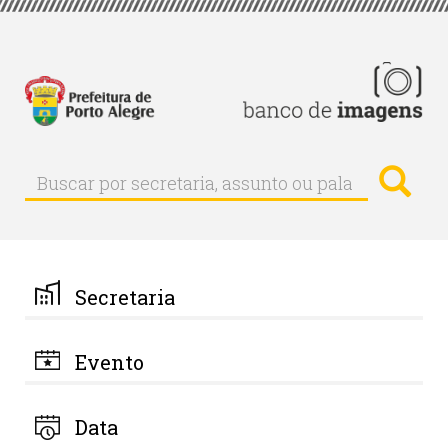
Pular
para
o
conteúdo
principal
Busc
Buscar
Buscar
por
secretaria,
assunto
ou
palavra-
Secretaria
chave
Evento
Data